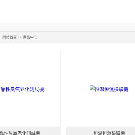
：
網站首頁
>>
產品中心
靠性臭氧老化測試機
恒溫恒濕檢驗機