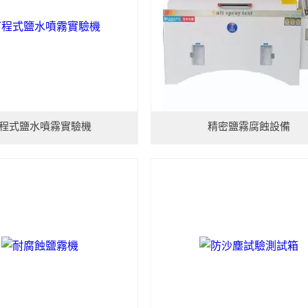
程式鹽水噴霧實驗機
精密鹽霧腐蝕設備