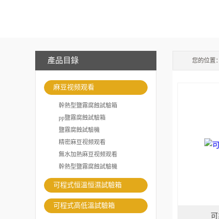
產品目錄
您的位置
麻豆视频观看
幹熱型鹽霧腐蝕試驗箱
pp鹽霧腐蝕試驗箱
鹽霧腐蝕試驗機
精密麻豆视频观看
無水加熱麻豆视频观看
幹熱型鹽霧腐蝕試驗機
可程式恒溫恒濕試驗箱
可程式高低溫試驗箱
可