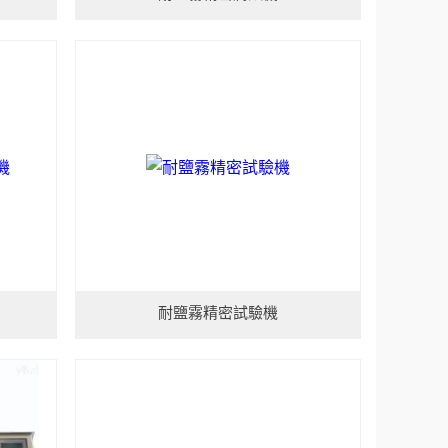
耐鹽霧精密試驗機