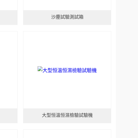
沙塵試驗測試箱
大型恒溫恒濕檢驗試驗機