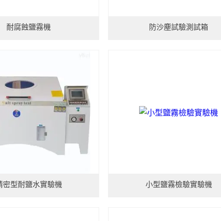
耐腐蝕鹽霧機
防沙塵試驗測試箱
精密型耐鹽水實驗機
小型鹽霧檢驗實驗機