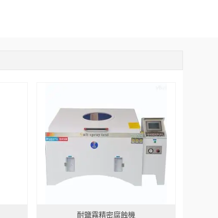
耐鹽霧精密腐蝕機