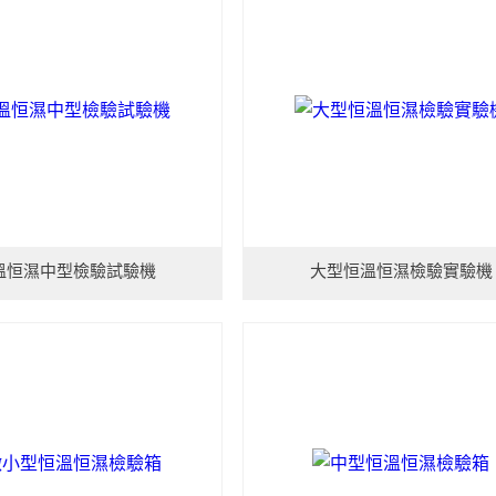
溫恒濕中型檢驗試驗機
大型恒溫恒濕檢驗實驗機