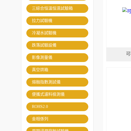
三綜合恒溫恒濕試驗箱
拉力試驗機
冷凝水試驗機
跌落試驗設備
可
影像測量儀
真空烘箱
熔融指數測試儀
便攜式濾料檢測儀
ROHS2.0
金相係列