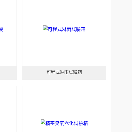
可程式淋雨試驗箱