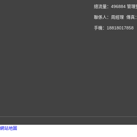
總流量：496884
管理
聯係人：周經理 傳真：02
手機：18818017858 
網站地圖