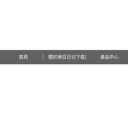
歡迎訪問江蘇麻豆日记下载檢測設備有限公司網站！
首頁
關於麻豆日记下载
產品中心