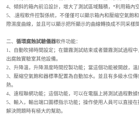
4、傾斜的箱內前沿設計，增大了測試區域麵積，*利用箱內
5、.遠程軟件控製係統，不僅僅可以顯示箱內和壓縮空氣飽
際濕度曲線，並且可以顯示把所顯示的曲線轉換成不同采樣間
二、
循環腐蝕試驗儀器
軟件功能：
1、自動吹掃時間設定；在鹽霧測試結束或者鹽霧測試過程
出腐蝕實驗室其他設備。
2、升降溫，升降濕度時間控製功能；當這個功能被開啟，溫
3、壓縮空氣飽和器標準配置為自動加水。並且有多級水位傳
熱。
4、遠程聯網功能；這個功能，可以在電腦上將測試過程數據
5、輸入，輸出端口圖標指示功能；操作使用人員可以直接
解決問題時有極大的幫助。