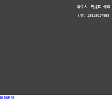
聯係人：周經理 傳真：02
手機：18818017858 
網站地圖