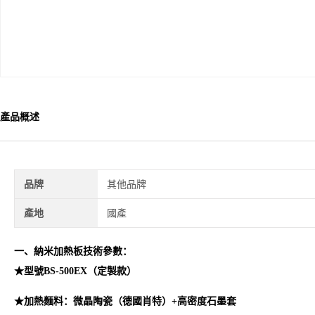
產品概述
品牌
其他品牌
產地
國產
一、
納米加熱板
技術參數：
★
型號BS-500EX（定製款）
★加熱麵料：微晶陶瓷（德國肖特）+高密度石墨套