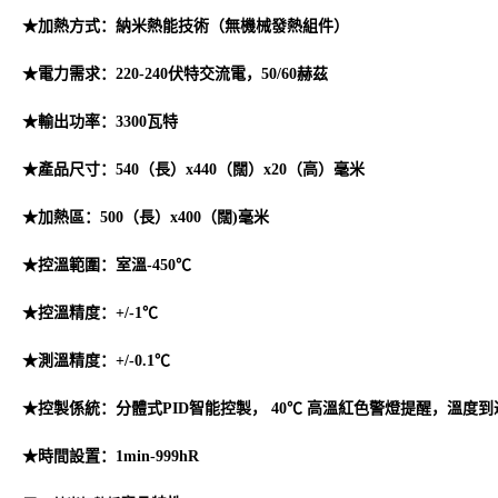
★加熱方式：納米熱能技術（無機械發熱組件）
★電力需求：220-240伏特交流電，50/60赫茲
★輸出功率：3300瓦特
★產品尺寸：540（長）x440（闊）x20（高）毫米
★加熱區：500（長）x400（闊)毫米
★控溫範圍：室溫-450℃
★控溫精度：+/-1℃
★測溫精度：+/-0.1℃
★控製係統：分體式PID智能控製， 40℃ 高溫紅色警燈提醒，溫度
★時間設置：1min-999hR