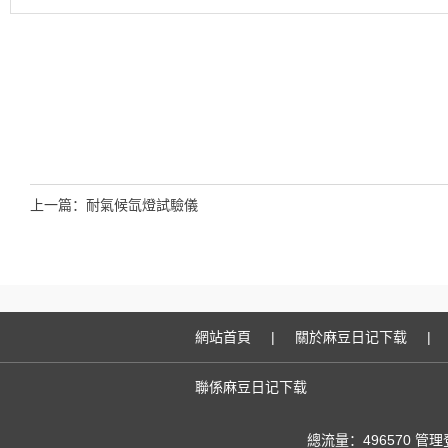
上一篇：
耐氣候氙燈試驗儀
網站首頁
|
關於麻豆日记下载
|
聯係麻豆日记下载
總流量：496570
管理