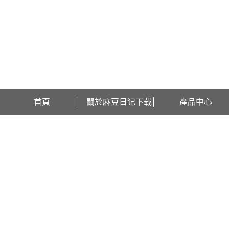
歡迎訪問江蘇麻豆日记下载檢測設備有限公司網站！
首頁
關於麻豆日记下载
產品中心