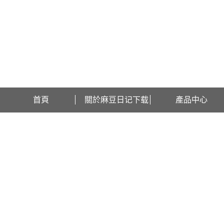
歡迎訪問江蘇麻豆日记下载檢測設備有限公司網站！
首頁
關於麻豆日记下载
產品中心