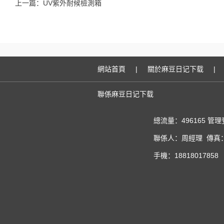
上一篇：
UV紫外耐候檢測箱
網站首頁
|
關於麻豆日记下载
|
聯係麻豆日记下载
總流量：496165
管理
聯係人：周經理 傳真：02
手機：18818017858 