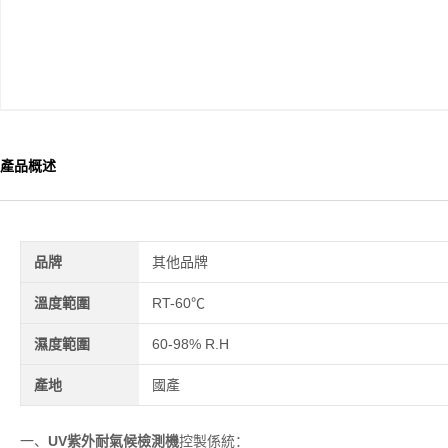
產品概述
品牌
其他品牌
溫度範圍
RT-60℃
濕度範圍
60-98% R.H
產地
國產
一、
UV紫外耐氣候檢測機
控製係統：