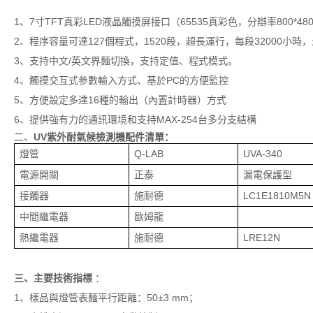
1、7寸TFT真彩LED液晶觸摸屏接口（65535真彩色，分辯率800*48
2、程序容量可達127個程式，1520段，超長運行，每段32000小時，
3、支持中文/英文界麵切換，支持定值、程式模式。
4、觸摸交互式參數輸入方式、基於PC的方便監控
5、方便設定多達16種的輸出（內置計時器）方式
6、提供強有力的通訊環境和支持MAX-254台多分支結構
二、
UV紫外耐氣候檢測機
配件清單：
燈管
Q-LAB
UVA-340
電源開關
正泰
漏電保護型
接觸器
施耐德
LC1E1810M5N
中間繼電器
歐姆龍
熱繼電器
施耐德
LRE12N
三、
主要技術指標
：
1、樣品與燈管表麵平行距離：50±3 mm；