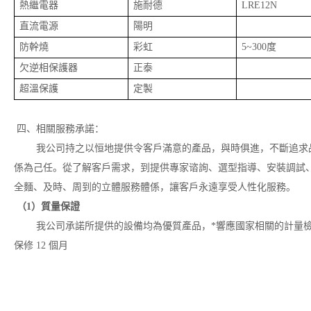
熱繼電器
施耐德
LRE12N
直流電源
陽明
防幹燒
彩虹
5~300度
欠逆相保護器
正泰
超溫保護
定製
四、相關服務承諾：
我公司持之以恒地提供令客戶滿意的產品，與時俱進，不斷追求
係為己任。從了解客戶需求，到提供專家谘詢、選型指導、安裝調試
全麵、及時、周到的立體服務體係，讓客戶永遠享受人性化服務。
（1）質量保證
我公司承諾所提供的設備均為優質產品，*響應國家相關的計量
保修 12 個月