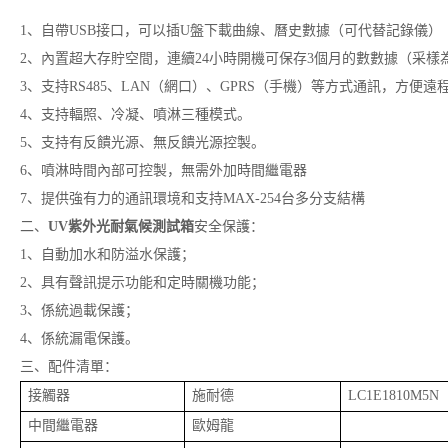
1、自帶USB接口，可以插U盤下載曲線、曆史數據（可代替記錄儀）
2、內置超大存貯空間，連續24小時開機可保存3個月的數數據（采樣
3、支持RS485、LAN（網口）、GPRS（手機）等方式通訊，方便
4、支持輻照、冷凝、噴淋三種模式。
5、支持有反饋光源、無反饋光源控製。
6、噴淋時間內部可控製，無需外加時間繼電器
7、提供強有力的通訊環境和支持MAX-254台多分支結構
二、
UV紫外光耐氣候測試箱
安全保護：
1、自動加水和防溢水保護；
2、具有聲訊提示功能和定時關機功能；
3、係統過載保護；
4、係統漏電保護。
三、配件清單：
接觸器
施耐德
LC1E1810M5N
中間繼電器
歐姆龍