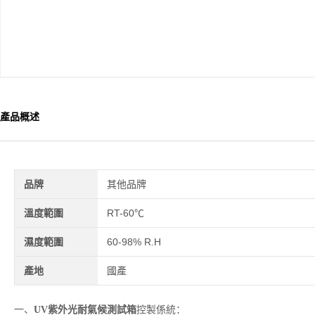
產品概述
品牌
其他品牌
溫度範圍
RT-60℃
濕度範圍
60-98% R.H
產地
國產
一、
UV紫外光耐氣候測試箱
控製係統：