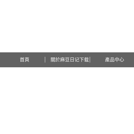
歡迎訪問江蘇麻豆日记下载檢測設備有限公司網站！
首頁
關於麻豆日记下载
產品中心