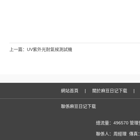
上一篇：
UV紫外光耐氣候測試機
網站首頁
|
關於麻豆日记下载
|
聯係麻豆日记下载
總流量：496570
管理
聯係人：周經理 傳真：02