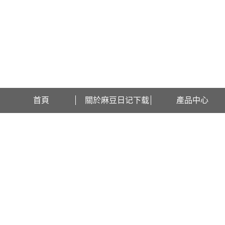
歡迎訪問江蘇麻豆日记下载檢測設備有限公司網站！
首頁
關於麻豆日记下载
產品中心