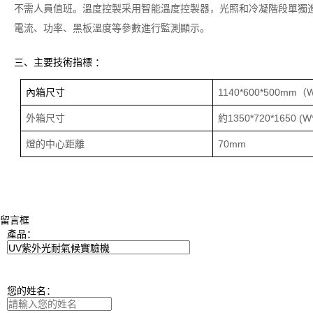
不需人員值班。溫度控製采用智能溫度控製器，光照和冷凝階段單獨
電流、功率、黑板溫度等參數進行監測顯示。
三、
主要技術指標
：
內箱尺寸
1140*600*500mm（W
外箱尺寸
約1350*720*1650 (W
燈的中心距離
70mm
留言框
產品：
您的姓名：