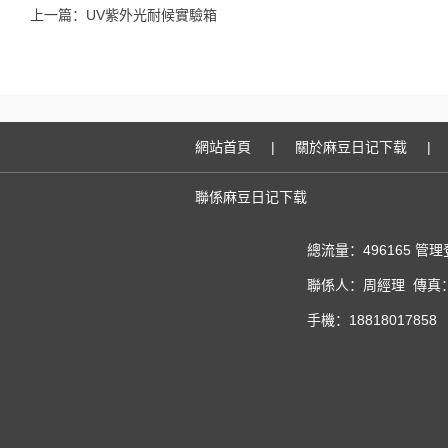
上一篇：
UV紫外光耐候實驗箱
網站首頁
|
關於麻豆日记下载
|
聯係麻豆日记下载
總流量：496165
管理
聯係人：周經理 傳真：02
手機：18818017858 