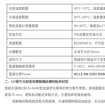
光照溫度範圍
50℃~70℃／溫度偏
冷凝溫度範圍
40℃~60℃／溫度偏
黑板溫度計測量範圍
50~65℃／偏差為±1
控溫方式
PID自整定控溫方式
濕度範圍
約100%R.H，不可控
水槽要求
水深不大於25mm
試件尺寸
根據用戶樣品尺寸定
建議儀器使用環境
5~35℃、40%~85%
電源功率Power
AC1￠3W 220V 50/
二、
UV紫外光耐氣候實驗機
結構特點與材質：
係統光源為8支UV-A340型加速老化專用的熒光紫外燈管，波長範圍在2
距為70 mm。燈管為活動式安裝方式，方便拆卸安裝和維修。
試驗箱控製係統具有光照周期、冷凝周期時間自由設定，水位自