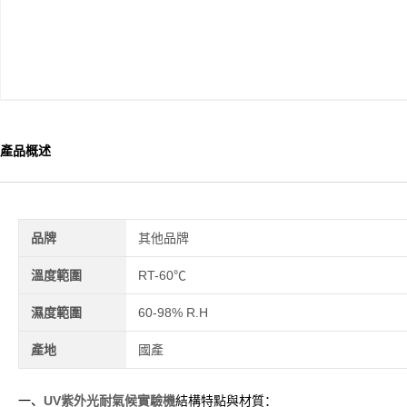
產品概述
品牌
其他品牌
溫度範圍
RT-60℃
濕度範圍
60-98% R.H
產地
國產
一、
UV紫外光耐氣候實驗機
結構特點與材質：