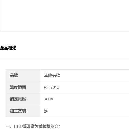
產品概述
品牌
其他品牌
溫度範圍
RT-70℃
額定電壓
380V
加工定製
是
一、
CCT循環腐蝕試驗機
簡介：