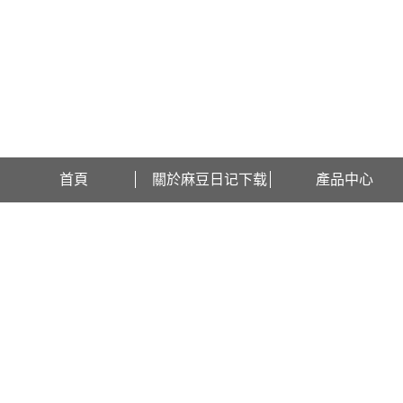
歡迎訪問江蘇麻豆日记下载檢測設備有限公司網站！
首頁
關於麻豆日记下载
產品中心