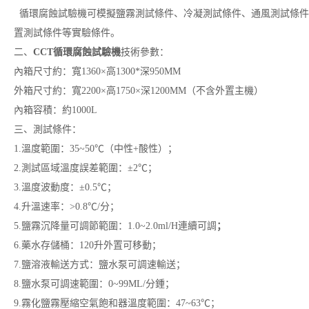
循環腐蝕試驗機可模擬鹽霧測試條件、冷凝測試條件、通風測試條件
置測試條件等實驗條件。
二、
CCT循環腐蝕試驗機
技術參數：
內箱尺寸約：寬1360×高1300*深950MM
外箱尺寸約：寬2200×高1750×深1200MM（不含外置主機）
內箱容積：約1000L
三、測試條件：
1.溫度範圍：35~50℃（中性+酸性）；
2.測試區域溫度誤差範圍：±2℃；
3.溫度波動度：±0.5℃；
4.升溫速率：>0.8℃/分；
5.鹽霧沉降量可調節範圍：1.0~2.0ml/H連續可調
；
6.藥水存儲桶：120升外置可移動；
7.鹽溶液輸送方式：鹽水泵可調速輸送；
8.鹽水泵可調速範圍：0~99ML/分鍾；
9.霧化鹽霧壓縮空氣飽和器溫度範圍：47~63℃；