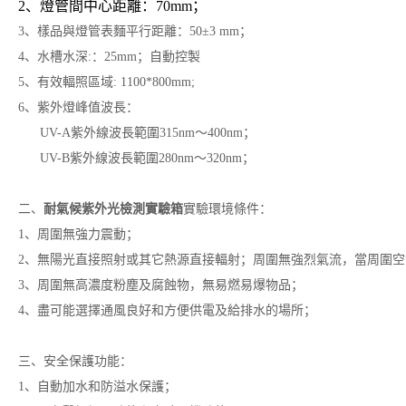
2、燈管間中心距離：70mm；
3、樣品與燈管表麵平行距離：50±3 mm；
4、水槽水深:：25mm；自動控製
5、有效輻照區域: 1100*800mm;
6、紫外燈峰值波長：
UV-A紫外線波長範圍315nm～400nm；
UV
-B紫外線波長範圍280nm～320nm；
二、
耐氣候紫外光檢測實驗箱
實驗環境條件：
1、周圍無強力震動；
2、無陽光直接照射或其它熱源直接輻射；周圍無強烈氣流，當周圍
3、周圍無高濃度粉塵及腐蝕物，無易燃易爆物品；
4、盡可能選擇通風良好和方便供電及給排水的場所；
三、安全保護功能：
1、自動加水和防溢水保護；