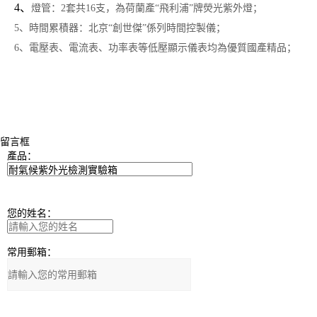
4、
燈管：2套共16支，為荷蘭產“飛利浦”牌熒光紫外燈；
5、時間累積器：北京“創世傑”係列時間控製儀；
6、電壓表、電流表、功率表等低壓顯示儀表均為優質國產精品；
留言框
產品：
您的姓名：
常用郵箱：