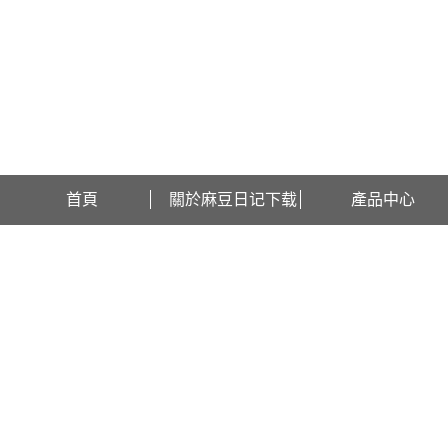
歡迎訪問江蘇麻豆日记下载檢測設備有限公司網站！
首頁
關於麻豆日记下载
產品中心