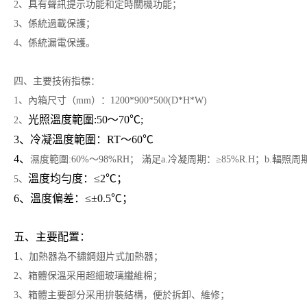
2、具有聲訊提示功能和定時關機功能；
3、係統過載保護；
4、係統漏電保護。
四、主要技術指標：
1、內箱尺寸（mm）：1200*900*500(D*H*W)
光照溫度範圍
:50～70℃;
2、
3、冷凝溫度範圍：RT～60℃
4、
濕度範圍:60%～98%RH； 滿足a.冷凝周期：≥85%R.H；b.輻照周期
溫度均勻度：≤2℃；
5、
6、溫度偏差：≤±0.5℃；
五、主要配置：
1
、加熱器為不鏽鋼翅片式加熱器；
2、箱體保溫采用超細玻璃纖維棉；
3、箱體主要部分采用拚裝結構，便於拆卸、維修；