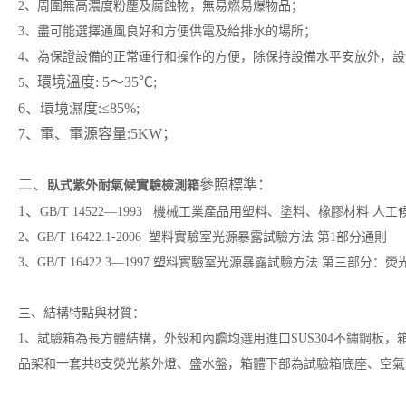
2、周圍無高濃度粉塵及腐蝕物，無易燃易爆物品；
3、盡可能選擇通風良好和方便供電及給排水的場所；
4、為保證設備的正常運行和操作的方便，除保持設備水平安放外，設
環境溫度: 5～35℃;
5、
6、環境濕度:≤85%;
7、電、
電源容量:5KW；
二、
參照標準：
臥式紫外耐氣候實驗檢測箱
1、
GB/T 14522—1993 機械工業產品用塑料、塗料、橡膠材料 人
2、GB/T 16422.1-2006 塑料實驗室光源暴露試驗方法 第1部分通則
3、GB/T 16422.3—1997 塑料實驗室光源暴露試驗方法 第三部分：
三、結構特點與材質：
1、試驗箱為長方體結構，外殼和內膽均選用進口SUS304不鏽鋼板
品架和一套共8支熒光紫外燈、盛水盤，箱體下部為試驗箱底座、空