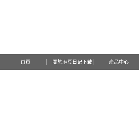
歡迎訪問江蘇麻豆日记下载檢測設備有限公司網站！
首頁
關於麻豆日记下载
產品中心