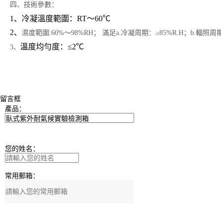
四、技術參數：
1、冷凝溫度範圍：RT～60℃
2、
濕度範圍:60%～98%RH； 滿足a.冷凝周期：≥85%R.H；b.輻照周期
溫度均勻度：≤2℃
3、
留言框
產品：
您的姓名：
常用郵箱：