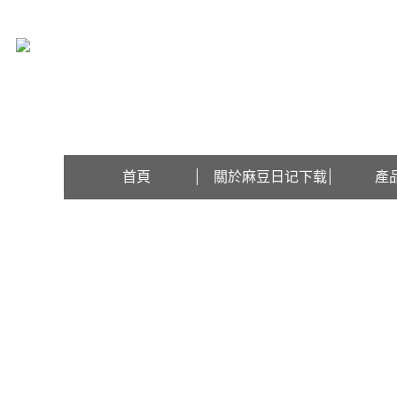
歡迎訪問江蘇麻豆日记下载檢測設備有限公司網站！
首頁
關於麻豆日记下载
產