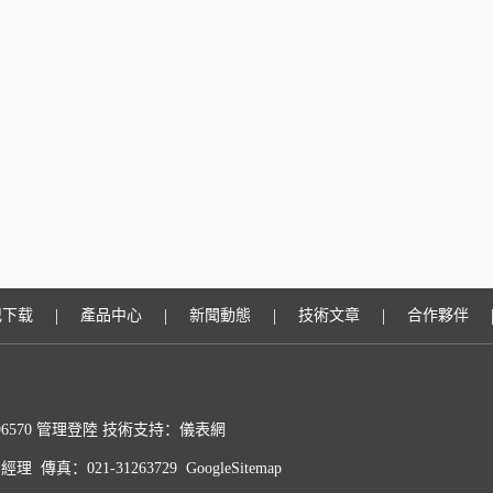
|
|
|
|
记下载
產品中心
新聞動態
技術文章
合作夥伴
6570
管理登陸
技術支持：
儀表網
理 傳真：021-31263729
GoogleSitemap