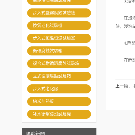
周期浸潤腐蝕試驗機
3.浸泡
步入式鹽霧腐蝕試驗艙
在浸泡功
換氣老化試驗機
時，浸泡
步入式恒溫恒濕試驗室
4.靜態
循環腐蝕試驗箱
在靜態即
複合式耐循環腐蝕試驗箱
立式循環腐蝕試驗箱
上一篇：
步入式老化房
納米加熱板
冰水衝擊浸沒試驗機
熱點新聞