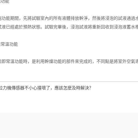
功能
能期間，先將試驗室內的所有液體排放幹淨，然後將浸泡的試液通過水
試液已經處於預熱狀態。試驗完畢後，浸泡試液將重新回收到浸泡液蓄水
常溫功能
常溫功能時，是利用幹燥功能的部件來完成的，不同點是將室外空氣導
拉力機傳感器不小心撞壞了，應該怎麽及時解決？