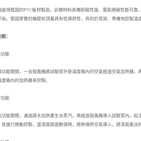
用堅固的PVC板材製造，此類材料具備耐腐性強、電氣絕緣性能可靠、
汙染。堅固厚實的箱壁和頂蓋具有低導熱性，有利於高效、準確地控製溫
功能：
功能
能期間，一台鼓風機將試驗室外掛溫度箱內的空氣經過空氣加熱器，再
溫度箱內的加熱器來控製。
功能
能期間，通過將水加熱產生水蒸汽，再經過鼓風機導入試驗室內。起主
，就進行微動控製，當濕度超過數值時，將幹燥熱空氣導入，將濕氣衝淡