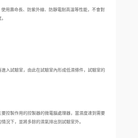
使用壽命長、防紫外線、防靜電耐高溫等性能，不會對
度。
進入試驗室，由此在試驗室內形成低濕條件，試驗室的
要控製作用的控製器的微電腦處理器，當濕度達到需要
的情況下，並將多餘的濕氣排出到試驗室外。