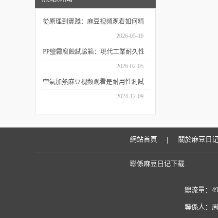
從原理到實踐：麻豆视频观看如何精
準模擬海洋腐蝕環境？
2026-05-19
PP鹽霧腐蝕試驗箱：現代工業耐久性
評價的關鍵技術裝備
2026-02-05
空氣加熱麻豆视频观看是耐用性測試
的重要工具
2024-12-09
|
網站首頁
關於麻豆日
聯係麻豆日记下载
總流量：49
聯係人：周經