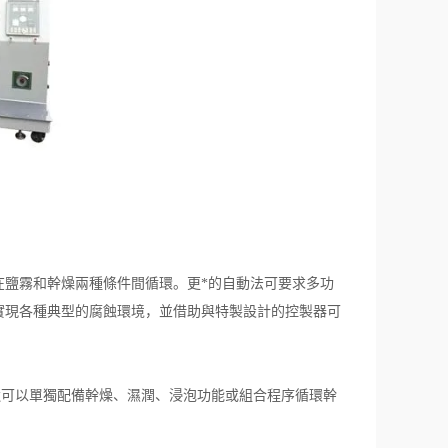
鹽霧和幹燥兩種條件間循環。更*的自動法可要求多功
實現各種典型的腐蝕環境，並借助與特製設計的控製器可
可以單獨配備幹燥、濕潤、浸泡功能或組合程序循環幹