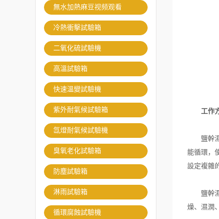
無水加熱麻豆视频观看
冷熱衝擊試驗箱
二氧化硫試驗機
高溫試驗箱
快速溫變試驗機
紫外耐氣候試驗箱
工作
氙燈耐氣候試驗機
鹽幹濕試
臭氧老化試驗箱
能循環，
設定複雜
防塵試驗箱
淋雨試驗箱
鹽幹濕試
燥、濕潤
循環腐蝕試驗機