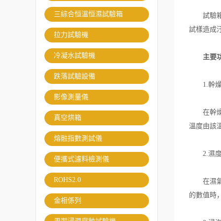
三綜合恒溫恒濕試驗箱
試驗箱是
試樣造成
拉力試驗機
冷凝水試驗機
主要
跌落試驗設備
1.幹燥
影像測量儀
在幹燥功
真空烘箱
溫度由該
熔融指數測試儀
2.濕度
便攜式濾料檢測儀
ROHS2.0
在濕氣功
的數值時
金相係列